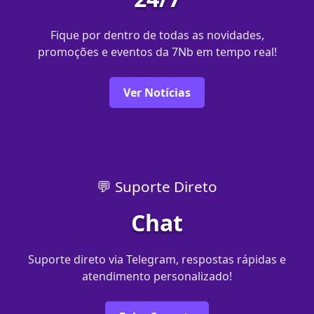
Fique por dentro de todas as novidades,
promoções e eventos da 7Nb em tempo real!
Ver Notícias
💬 Suporte Direto
Chat
Suporte direto via Telegram, respostas rápidas e
atendimento personalizado!