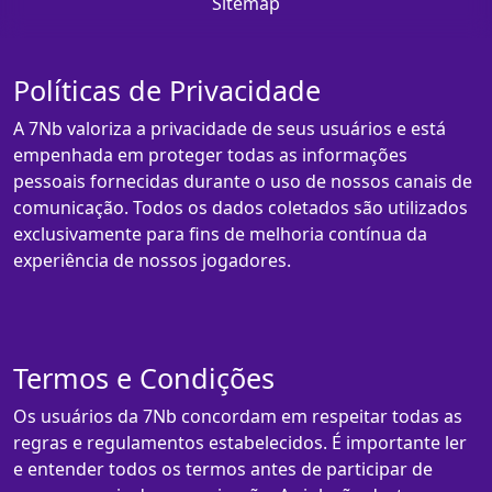
Sitemap
Políticas de Privacidade
A 7Nb valoriza a privacidade de seus usuários e está
empenhada em proteger todas as informações
pessoais fornecidas durante o uso de nossos canais de
comunicação. Todos os dados coletados são utilizados
exclusivamente para fins de melhoria contínua da
experiência de nossos jogadores.
Termos e Condições
Os usuários da 7Nb concordam em respeitar todas as
regras e regulamentos estabelecidos. É importante ler
e entender todos os termos antes de participar de