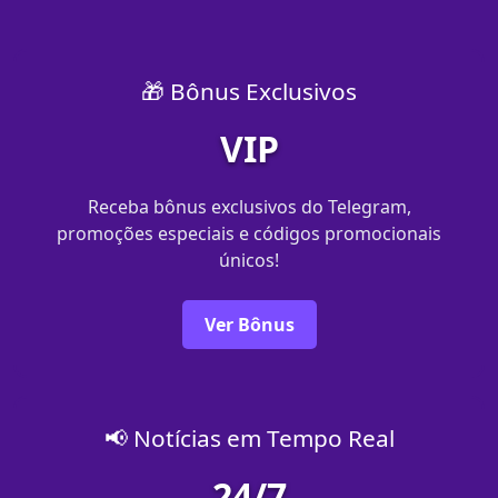
🎁 Bônus Exclusivos
VIP
Receba bônus exclusivos do Telegram,
promoções especiais e códigos promocionais
únicos!
Ver Bônus
📢 Notícias em Tempo Real
24/7