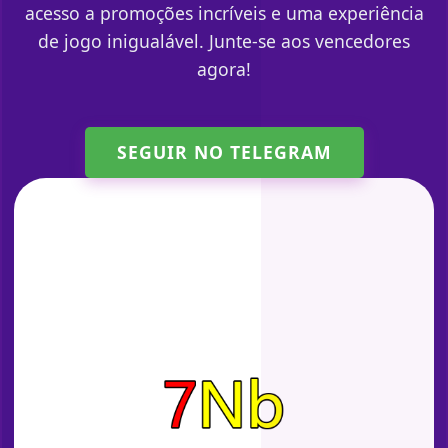
acesso a promoções incríveis e uma experiência
de jogo inigualável. Junte-se aos vencedores
agora!
SEGUIR NO TELEGRAM